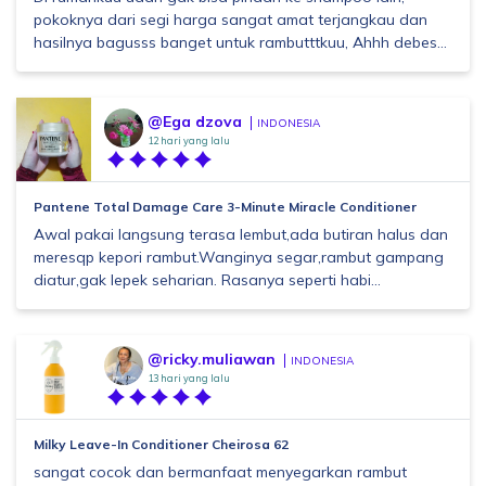
pokoknya dari segi harga sangat amat terjangkau dan
hasilnya bagusss banget untuk rambutttkuu, Ahhh debes...
@Ega dzova
INDONESIA
12 hari yang lalu
Pantene Total Damage Care 3-Minute Miracle Conditioner
Awal pakai langsung terasa lembut,ada butiran halus dan
meresqp kepori rambut.Wanginya segar,rambut gampang
diatur,gak lepek seharian. Rasanya seperti habi...
@ricky.muliawan
INDONESIA
13 hari yang lalu
Milky Leave-In Conditioner Cheirosa 62
sangat cocok dan bermanfaat menyegarkan rambut