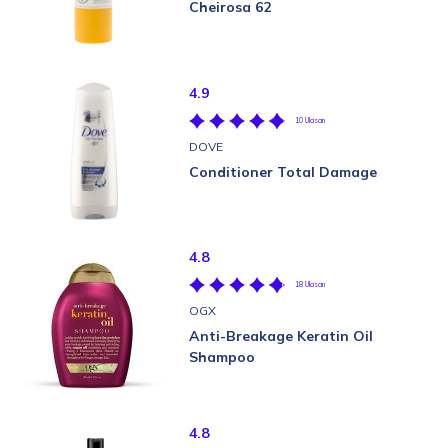
Cheirosa 62
4.9
10 Ulasan
DOVE
Conditioner Total Damage
4.8
18 Ulasan
OGX
Anti-Breakage Keratin Oil
Shampoo
4.8