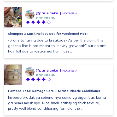
@parisiaeka
INDONESIA
14 hari yang lalu
Shampoo & Mask Holiday Set (for Weakened Hair)
-prone to failing due to breakage- As per the claim, this
genesis line is not meant to “newly grow hair” but an anti
hair fall due to weakened hair. I use...
@parisiaeka
INDONESIA
14 hari yang lalu
Pantene Total Damage Care 3-Minute Miracle Conditioner
Ini beda produk ya sebenarnya sama yg digambar, karna
ga nemu mask nya. Nice smell, satisfying thick texture,
pretty well blend conditioning formula, the ...