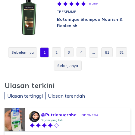
66 Ulasan
TRESEMMÉ
Botanique Shampoo Nourish &
Replenish
Sebelumnya
1
2
3
4
…
81
82
Selanjutnya
Ulasan terkini
Ulasan tertinggi
Ulasan terendah
@Putrianugraha
INDONESIA
16 jam yang lalu