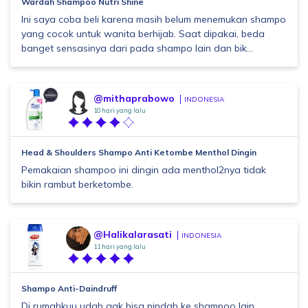
Wardah Shampoo Nutri Shine
Ini saya coba beli karena masih belum menemukan shampo
yang cocok untuk wanita berhijab. Saat dipakai, beda
banget sensasinya dari pada shampo lain dan bik...
@mithaprabowo
INDONESIA
10 hari yang lalu
Head & Shoulders Shampo Anti Ketombe Menthol Dingin
Pemakaian shampoo ini dingin ada menthol2nya tidak
bikin rambut berketombe.
@Halikalarasati
INDONESIA
11 hari yang lalu
Shampo Anti-Daindruff
Di rumahkuu udah gak bisa pindah ke shampoo lain,