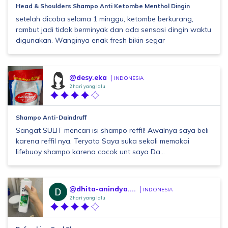
Head & Shoulders Shampo Anti Ketombe Menthol Dingin
setelah dicoba selama 1 minggu, ketombe berkurang,
rambut jadi tidak berminyak dan ada sensasi dingin waktu
digunakan. Wanginya enak fresh bikin segar
@desy.eka
INDONESIA
2 hari yang lalu
Shampo Anti-Daindruff
Sangat SULIT mencari isi shampo reffil! Awalnya saya beli
karena reffil nya. Teryata Saya suka sekali memakai
lifebuoy shampo karena cocok unt saya Da...
@dhita-anindya....
INDONESIA
2 hari yang lalu