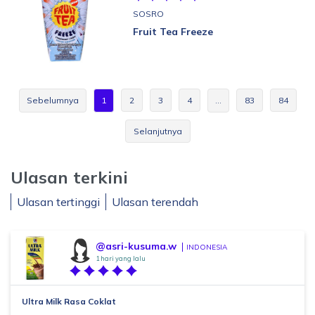
SOSRO
Fruit Tea Freeze
Sebelumnya
1
2
3
4
…
83
84
Selanjutnya
Ulasan terkini
Ulasan tertinggi
Ulasan terendah
@asri-kusuma.w
INDONESIA
1 hari yang lalu
Ultra Milk Rasa Coklat