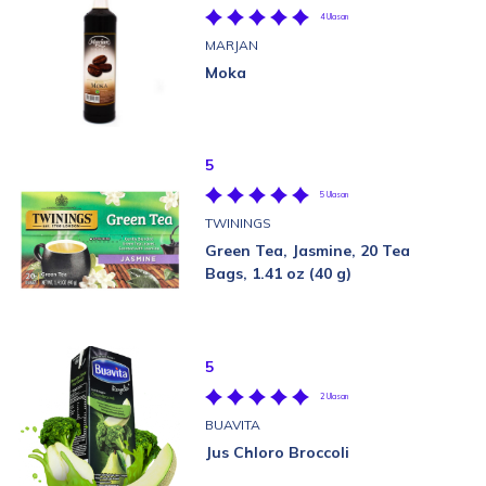
4 Ulasan
MARJAN
Moka
5
5 Ulasan
TWININGS
Green Tea, Jasmine, 20 Tea
Bags, 1.41 oz (40 g)
5
2 Ulasan
BUAVITA
Jus Chloro Broccoli