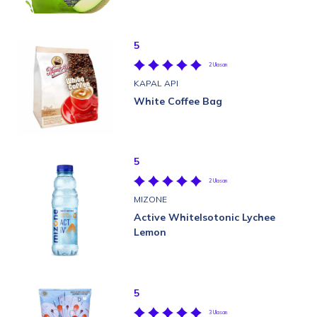
5
2 Ulasan
KAPAL API
White Coffee Bag
5
2 Ulasan
MIZONE
Active WhiteIsotonic Lychee
Lemon
5
3 Ulasan