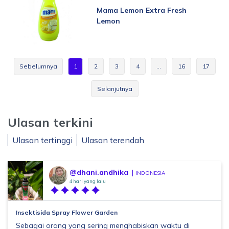
Mama Lemon Extra Fresh
Lemon
Sebelumnya
1
2
3
4
…
16
17
Selanjutnya
Ulasan terkini
Ulasan tertinggi
Ulasan terendah
@dhani.andhika
INDONESIA
4 hari yang lalu
Insektisida Spray Flower Garden
Sebagai orang yang sering menghabiskan waktu di