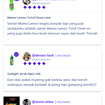
3 bulan yang lalu
Mama Lemon Total Clean Lime
Varian Mama Lemon begitu banyak tapi yang jadi
andalanku adalah varian Mama Lemon Total Clean ini
yang juga klaim bisa buat mencuci sayur dan buah. Pernah
...
@elviani.laoli
INDONESIA
3 bulan yang lalu
Sunlight Jeruk Nipis 100
Dari dulu pakai ini,piring gak berbau amis dan bersih
walaupun minyak berlebih di piring tapi gampang bersih👌🏻
@arina.atkia
INDONESIA