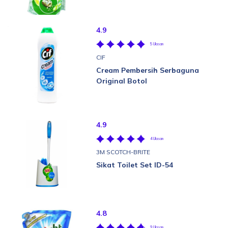
4.9
5 Ulasan
CIF
Cream Pembersih Serbaguna
Original Botol
4.9
4 Ulasan
3M SCOTCH-BRITE
Sikat Toilet Set ID-54
4.8
9 Ulasan