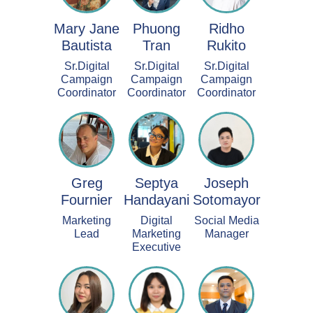
Mary Jane
Phuong
Ridho
Bautista
Tran
Rukito
Sr.Digital
Sr.Digital
Sr.Digital
Campaign
Campaign
Campaign
Coordinator
Coordinator
Coordinator
Greg
Septya
Joseph
Fournier
Handayani
Sotomayor
Marketing
Digital
Social Media
Lead
Marketing
Manager
Executive