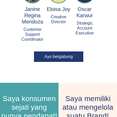
Janine
Eloisa Joy
Oscar
Regina
Karwur
Creative
Mendoza
Director
Strategic
Account
Customer
Executive
Support
Coordinator
Ayo bergabung
Saya konsumen
Saya memiliki
sejati yang
atau mengelola
punya pendapat!
suatu Brand!