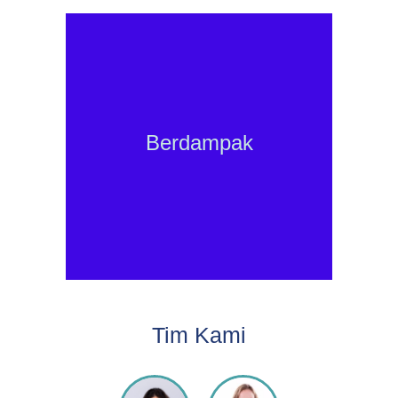
Semakin besar komunitas kami, semakin besar pula dampak yang kami
berikan. Dengan jutaan anggota, komunitas kami telah membantu orang
menemukan produk yang tepat bagi branda dalam waktu yang lebih singkat dan
Berdampak
dengan lebih sedikit sampah (lebih sedikit produk yang dibeli dan dibuang
karena tidak sesuai). Ke depannya, kami akan menambahkan kriteria dalam
ulasan kami untuk membantu branda yang ingin berbuat lebih banyak untuk
menemukan pembelian yang lebih baik bagi planet ini - mengevaluasi
keberlanjutan produk.
Tim Kami