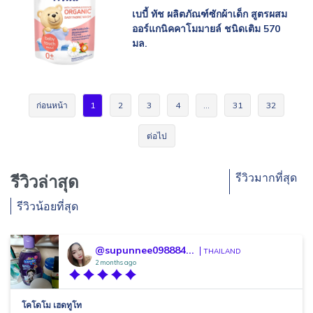
เบบี้ ทัช ผลิตภัณฑ์ซักผ้าเด็ก สูตรผสม
ออร์แกนิคคาโมมายล์ ชนิดเติม 570
มล.
ก่อนหน้า
1
2
3
4
…
31
32
ต่อไป
รีวิวมากที่สุด
รีวิวล่าสุด
รีวิวน้อยที่สุด
@supunnee098884...
THAILAND
2 months ago
โคโดโม เฮดทูโท