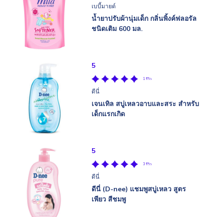
เบบี้มายด์
น้ำยาปรับผ้านุ่มเด็ก กลิ่นพิ้งค์ฟลอรัล
ชนิดเติม 600 มล.
5
1 รีวิว
ดีนี่
เจนเทิล สบู่เหลวอาบและสระ สำหรับ
เด็กแรกเกิด
5
3 รีวิว
ดีนี่
ดีนี่ (D-nee) แชมพูสบู่เหลว สูตร
เพียว สีชมพู