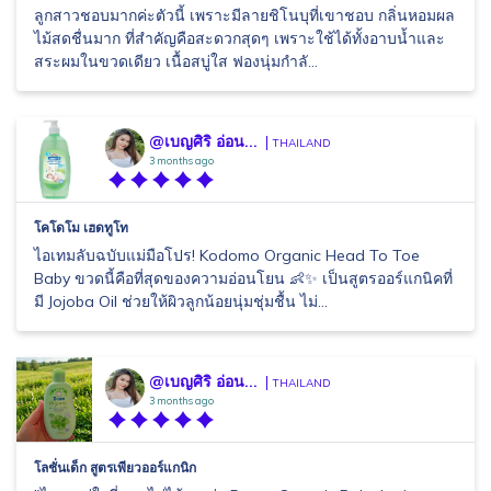
ลูกสาวชอบมากค่ะตัวนี้ เพราะมีลายชิโนบุที่เขาชอบ กลิ่นหอมผล
ไม้สดชื่นมาก ที่สำคัญคือสะดวกสุดๆ เพราะใช้ได้ทั้งอาบน้ำและ
สระผมในขวดเดียว เนื้อสบู่ใส ฟองนุ่มกำลั...
@เบญศิริ อ่อน...
THAILAND
3 months ago
โคโดโม เฮดทูโท
ไอเทมลับฉบับแม่มือโปร! Kodomo Organic Head To Toe
Baby ขวดนี้คือที่สุดของความอ่อนโยน 👶✨ เป็นสูตรออร์แกนิคที่
มี Jojoba Oil ช่วยให้ผิวลูกน้อยนุ่มชุ่มชื้น ไม่...
@เบญศิริ อ่อน...
THAILAND
3 months ago
โลชั่นเด็ก สูตรเพียวออร์แกนิก