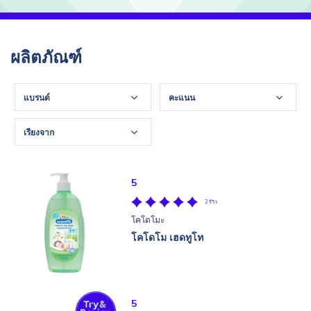
ผลิตภัณฑ์
แบรนด์
คะแนน
เรียงจาก
5
2 รีวิว
โคโดโมะ
โคโดโม เฮดทูโท
5