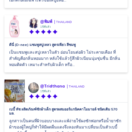
เอกลักษณ์เฉพาะตัวของสบู่ยี่ห้อ...
@พิมพ์
THAILAND
1 ปีที่แล้ว
ดีนี่ (D-nee) แชมพูสบู่เหลว สูตรเพียว สีชมพู
เป็นแชมพูและสบู่เหลวในตัว อ่อนโยนต่อผิว ไม่ระคายเคือง ที่
สำคัญคือกลิ่นหอมมาก หลังใช้แล้วรู้สึกผิวเนียนนุ่มชุ่มชื่น มีกลิ่น
หอมติดตัว เหมาะสำหรับผิวเด็ก หรือ...
@Tridthana
THAILAND
1 ปีที่แล้ว
เบบี้ ทัช ผลิตภัณฑ์ซักผ้าเด็ก สูตรผสมออร์แกนิคคาโมมายล์ ชนิดเติม 570
มล.
ลูกสาวเป็นคนที่ผิวบอบบางและแพ้ง่ายใช้ผงซักฟอกหรือน้ำยาซัก
ผ้าของผู้ใหญ่ก็ทำให้มีผดผื่นแดงจึงลองหันมาเปลี่ยนเป็นตัวเบบี้