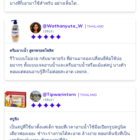
บางทีก็เอามาใช้สำหรับ อย่างเห็นได...
@Wathanyuta_W
THAILAND
1 ปีที่แล้ว
ครีมอาบน้ำ สูตรพรอพโพลิส
รีวิวแบบไม่อวย กลับมาตายรัง ที่ผ่านมาลองเปลี่ยนยี่ห้อใช้บ่อ
ยมากๆ ทั้งแบบเจลอาบน้ำและครีมอาบน้ำหรือแม้แต่สบู่ บางตัว
หอมแต่ตอนอาบรู้สึกไม่ค่อยสะอาด เลยกล...
@Tipwarintorn
THAILAND
1 ปีที่แล้ว
สบู่ขิง
เป็นสบู่ที่ใช้มาตั้งแต่เด็ก ชอบที่เวลาอาบน้ำใช้มือเปียกรูปสบู่นิด
เดียวฟองเยอะ ชำระร่างกายได้สะอาด ล้างง่าย หอมกลิ่นขิงที่เป็น