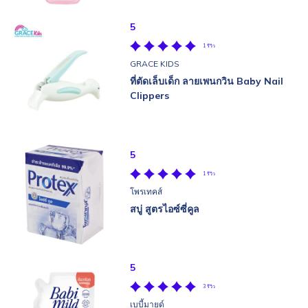
5
1 รีวิว
GRACE KIDS
ที่ตัดเล็บเด็ก ลายเพนกวิน Baby Nail
Clippers
5
1 รีวิว
โพรเทคส์
สบู่ สูตรไอซ์ซี่คูล
5
3 รีวิว
เบบี้มายด์