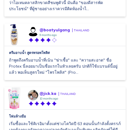
ว่าไอเทมคลาสสิกขวดสีชมพูตัวนี้ มันคือ "ของดีสารพัด
ประโยชน์" ที่ผู้ชายอย่างเราควรมีติดห้องน้ำไ...
@boatyulgang
THAILAND
9 months ago
ครีมอาบน้ำ สูตรพรอพโพลิส
ถ้าพูดถึงครีมอาบน้ำที่เน้น "ฆ่าเชื้อ" และ "ความสะอาด" ชื่อ
Protex นี่ลอยมาเป็นชื่อแรกในหัวเลยครับ ปกติก็ใช้แบรนด์นี้อยู่
แล้ว พอเห็นสูตรใหม่ "โพรโพลิส" (Pro...
@jick.ka
THAILAND
10 months ago
โฟมล้างมือ
เริ่มซื้อและใช้คิเรอิมาตั้งแต่ช่วงโควิดปี 63 ตอนนั้นกำลังตั้งครรภ์
เลยต้องดูแลรักษาความปลอดภัยตัวเองเป็นพิเศษ ผลิตภัณฑ์ใช้ดี