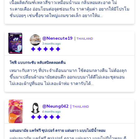
เนื้อผลิตภัณฑ์เหลวสีขาวเหมือนน้ำนม กลิ่นหอมสะอาด ไม่
ระคายเคือง อ่อนโยนต่อจุดซ่อนเร้น ราคาคุ้มค่า อยากให้มีโปรโม
ชั่นบ่อยๆ เช่นซื้อขวดใหญ่แถมขวดเล็ก อยากให้ม...
@Nenecute19
THAILAND
3 months ago
โซฟี แบบกระชับ หลับสนิทตลอดคืน
เหมาะกับสาวๆ ที่ประจำเดือนมามาก ใช้ตอนกลางคืน ไม่ต้องลุก
ขึ้นมาเปลี่ยนผ้าอนามัยตอนดึก ออกแบบมาได้ดีไม่เลอะชุดนอน
ไม่เลอะผ้าปูที่นอน ไม่เลอะผ้าห่ม ราคารับได้...
@Neung042
THAILAND
4 months ago
แผ่นอนามัย แคร์ฟรี ซุปเปอร์ ดราย แผ่นยาว แบบไม่มีน้ำหอม
แผ่นอนามัย แคร์ฟรี ซุปเปอร์ ดราย แผ่นยาว แบบไม่มีน้ำหอม ดี