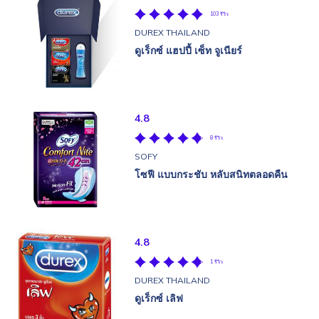
103 รีวิว
DUREX THAILAND
ดูเร็กซ์ แฮปปี้ เซ็ท จูเนียร์
4.8
8 รีวิว
SOFY
โซฟี แบบกระชับ หลับสนิทตลอดคืน
4.8
1 รีวิว
DUREX THAILAND
ดูเร็กซ์ เลิฟ