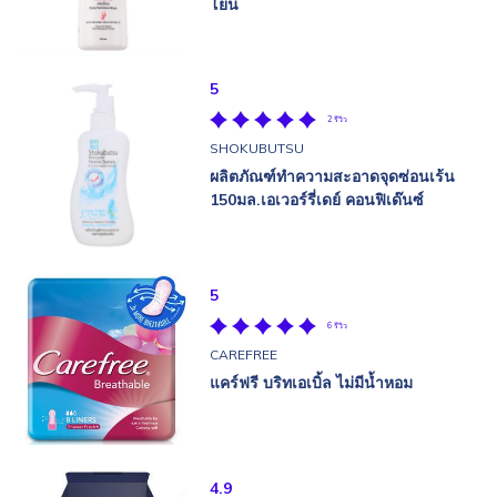
โยน
5
2 รีวิว
SHOKUBUTSU
ผลิตภัณฑ์ทำความสะอาดจุดซ่อนเร้น
150มล.เอเวอร์รี่เดย์ คอนฟิเด๊นซ์
5
6 รีวิว
CAREFREE
แคร์ฟรี บริทเอเบิ้ล ไม่มีน้ำหอม
4.9