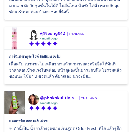
มากเลย ติดกับชุดชั้นในได้ดี ไม่ลื่นไหล ซึมซับได้ดี เหมาะกับจุด
ซ่อนเร้นนะ ค่อนข้างจะชอบยี่ห้อนี้
@Neung042
THAILAND
4 months ago
การ์นิเย่ ซากุระ ไวท์ อัลติเมท เซรั่ม
เนื้อครีม เบามาก ไม่เหนียว ทาแล้วสามารถลงครีมอื่นได้ทันที
ราคาค่อนข้างแรงไปหน่อย หน้าดูผ่องขึ้นมาระดับนึง โยรวมแล้ว
ชอบนะ ใช้มา 2 ขวดแล้ว ดีมากเลย น่าจะมีส...
@phakakul.tinis...
THAILAND
6 months ago
แลคตาซิด ออล เดย์ เฟรช
✨ ตัวนี้เป็น น้ำยาล้างจุดซ่อนเร้นสูตร Odor Fresh ที่ใช้แล้วรู้สึก