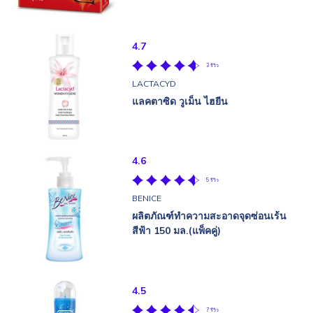
4.7
3 รีวิว
LACTACYD
แลคตาซิด วูเม็น ไฮยีน
4.6
5 รีวิว
BENICE
ผลิตภัณฑ์ทำความสะอาดจุดซ่อนเร้น
สีฟ้า 150 มล.(แพ็คคู่)
4.5
7 รีวิว