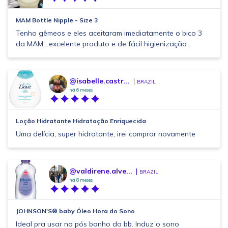
MAM Bottle Nipple - Size 3
Tenho gêmeos e eles aceitaram imediatamente o bico 3
da MAM , excelente produto e de fácil higienização .
@isabelle.castr...
BRAZIL
há 6 meses
Loção Hidratante Hidratação Enriquecida
Uma delícia, super hidratante, irei comprar novamente
@valdirene.alve...
BRAZIL
há 8 meses
JOHNSON'S® baby Óleo Hora do Sono
Ideal pra usar no pós banho do bb. Induz o sono