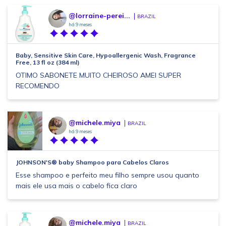
@lorraine-perei...
BRAZIL
há 9 meses
Baby, Sensitive Skin Care, Hypoallergenic Wash, Fragrance
Free, 13 fl oz (384 ml)
OTIMO SABONETE MUITO CHEIROSO AMEI SUPER
RECOMENDO
@michele.miya
BRAZIL
há 9 meses
JOHNSON'S® baby Shampoo para Cabelos Claros
Esse shampoo e perfeito meu filho sempre usou quanto
mais ele usa mais o cabelo fica claro
@michele.miya
BRAZIL