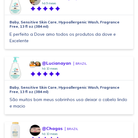
há 9 meses
Baby, Sensitive Skin Care, Hypoallergenic Wash, Fragrance
Free, 13 fl oz (384 ml)
E perfeito a Dove amo todos os produtos da dove e
Excelente
@Lucianayan
BRAZIL
há 10 meses
Baby, Sensitive Skin Care, Hypoallergenic Wash, Fragrance
Free, 13 fl oz (384 ml)
São muitos bom meus sobrinhos usa deixar o cabelo lindo
e macio
@Chagas
BRAZIL
há 10 meses