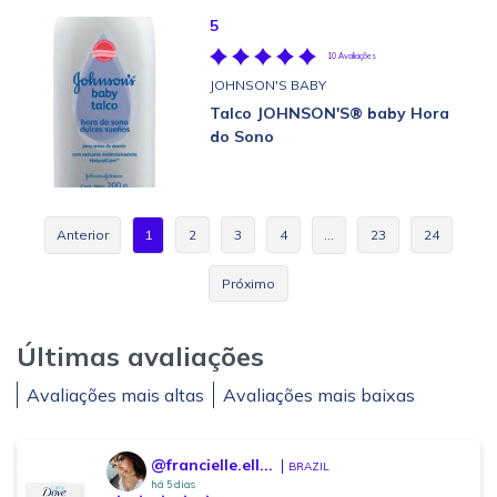
5
10 Avaliações
JOHNSON'S BABY
Talco JOHNSON'S® baby Hora
do Sono
Anterior
1
2
3
4
…
23
24
Próximo
Últimas avaliações
Avaliações mais altas
Avaliações mais baixas
@francielle.ell...
BRAZIL
há 5 dias