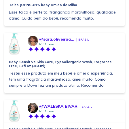
Talco JOHNSON'S baby Amido de Milho
Esse talco é perfeito, frangancia maravilhosa, qualidade
ótima. Cuida bem do bebê, recomendo muito.
@sara.oliveiraa...
BRAZIL
há 11 meses
Baby, Sensitive Skin Care, Hypoallergenic Wash, Fragrance
Free, 13 fl oz (384 ml)
Testei esse produto em meu bebê e amei a experiência,
tem uma fragrância maravilhosa, amei muito. Como
sempre a Dove fez um produto ótimo. Recomendo.
@WALESKA BIVAR
BRAZIL
há 11 meses
Baby, Sensitive Skin Care, Hypoallergenic Wash, Fragrance