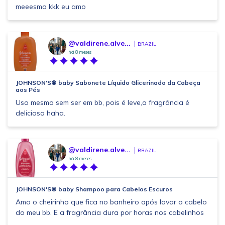
meeesmo kkk eu amo
@valdirene.alve...
BRAZIL
há 8 meses
JOHNSON'S® baby Sabonete Líquido Glicerinado da Cabeça
aos Pés
Uso mesmo sem ser em bb, pois é leve,a fragrância é
deliciosa haha.
@valdirene.alve...
BRAZIL
há 8 meses
JOHNSON'S® baby Shampoo para Cabelos Escuros
Amo o cheirinho que fica no banheiro após lavar o cabelo
do meu bb. E a fragrância dura por horas nos cabelinhos