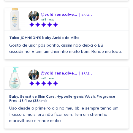
@valdirene.alve...
BRAZIL
há 8 meses
Talco JOHNSON'S baby Amido de Milho
Gosto de usar pós banho, assim não deixa o BB
assadinho. E tem um cheirinho muito bom. Rende muitooo.
@valdirene.alve...
BRAZIL
há 8 meses
Baby, Sensitive Skin Care, Hypoallergenic Wash, Fragrance
Free, 13 fl oz (384 ml)
Uso desde o primeiro dia no meu bb, e sempre tenho um
frasco a mais, pra não ficar sem. Tem um cheirinho
maravilhoso e rende mutio