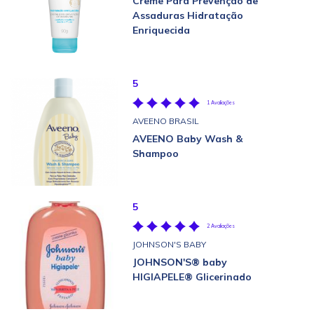
Creme Para Prevenção de
Assaduras Hidratação
Enriquecida
5
1 Avaliações
AVEENO BRASIL
AVEENO Baby Wash &
Shampoo
5
2 Avaliações
JOHNSON'S BABY
JOHNSON'S® baby
HIGIAPELE® Glicerinado