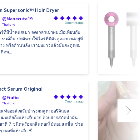
n Supersonic™ Hair Dryer
@Nenecute19
3 months ago
Thailand
ร์ที่มีน้ำหนักเบา ลดเวลาเป่าผมเมื่อเทียบกับ
รนด์อื่น ปกติหากใช้ไดร์ที่มีตัวดูดอากาศอยู่ที่
้าง หรือด้านหลัง เราผมยาวแล้วมันจะดูดผม
ติดพ...
ect Serum Original
@Fiafia
7 months ago
Thailand
ัณฑ์ออยล์เซรั่มบำรุงผมสูตรออริจินอล
บผมเสียถึงแห้งเสียมาก ด้วยสารสกัดน้ำมัน
าติ 7 ชนิดพร้อมกลิ่นดอกไม้หอมสดชื่น ช่วย
ุงผมที่แห้งเสีย ชี...