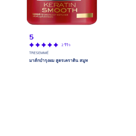
5
2 รีวิว
TRESEMMÉ
มาส์กบำรุงผม สูตรเคราติน สมูท