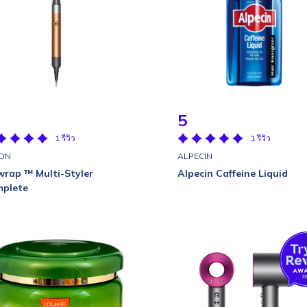
5
1 รีวิว
1 รีวิว
ON
ALPECIN
wrap ™ Multi-Styler
Alpecin Caffeine Liquid
plete