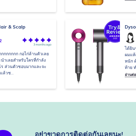
air & Scalp
Dyso
2
3 months ago
ได้ยิน
กกกกกกก กอไก่ล้านตัวเลย
ผมแห้ง
ะนำเลยสำหรับใครที่กำลัง
หนัก 
อะไร ส่วนตัวชอบมากและจะ
ท้าย ท
แล้วช...
อ่านต่อ
อย่าขาดการติดต่อกันเลยนะ!