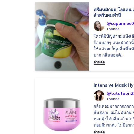
ครีมหมักผม โลแลน เ
สำหรับผมทำสี
@supunnee09
Thailand
ใครที่มีปัญหาผมแห้ง
ร้อนบ่อยๆ แนะนำตัวนี
ใช้แล้วผมก็นุ่มลื่นขึ้น
มาก กลิ่นหอมติ...
อ่านต่อ
Intensive Mask Hy
@tatatoon2
Thailand
กลิ่นหอมมากกกกกกกกก
ลื่นสลวย ผมไม่พันก
หอมฟุ้งได้กลิ่นแล้วส
หอมดีมากค่ะ ไม่มีอากา
อ่านต่อ