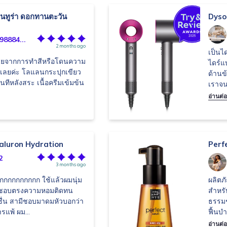
นทูร่า ดอกทานตะวัน
Dyso
8884...
2 months ago
เป็นได
เสียจากการทำสีหรือโดนความ
ไดร์แบ
้เลยค่ะ โลแลนกระปุกเขียว
ด้านข
ทันทีหลังสระ เนื้อครีมเข้มข้น
เราจน
อ่านต่อ
aluron Hydration
Perf
2
3 months ago
กกกกกกกกก ใช้แล้วผมนุ่ม
ผลิตภ
ัน ชอบตรงความหอมติดทน
สำหรั
ดชื่น สามีชอบมาดมหัวบอกว่า
ธรรมช
รแพ้ ผม...
ฟื้นบำร
อ่านต่อ