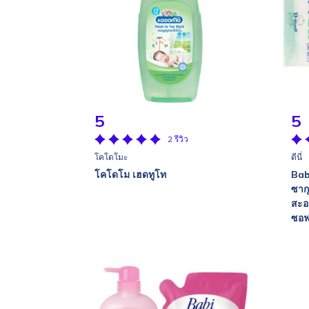
5
5
2 รีวิว
โคโดโมะ
ดีนี่
โคโดโม เฮดทูโท
Baby
ซาก
สะอ
ซอฟ