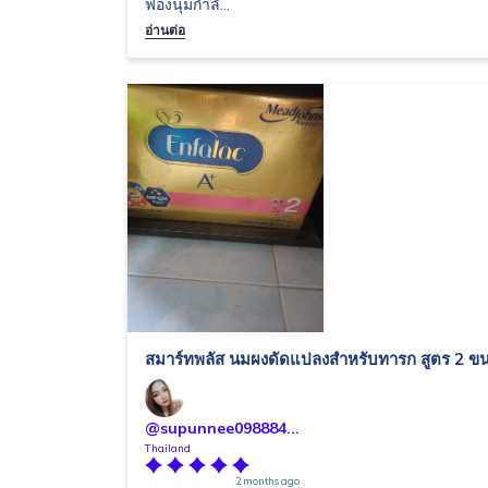
ฟองนุ่มกำลั...
อ่านต่อ
สมาร์ทพลัส นมผงดัดแปลงสำหรับทารก สูตร 2 ข
@supunnee098884...
Thailand
2 months ago