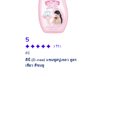
5
3 รีวิว
ดีนี่
ดีนี่ (D-nee) แชมพูสบู่เหลว สูตร
เพียว สีชมพู