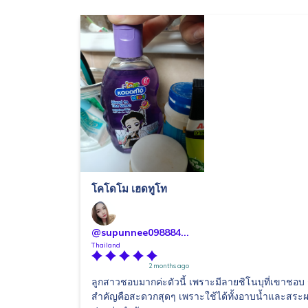
โคโดโม เฮดทูโท
@supunnee098884...
Thailand
2 months ago
ลูกสาวชอบมากค่ะตัวนี้ เพราะมีลายชิโนบุที่เขาชอบ 
สำคัญคือสะดวกสุดๆ เพราะใช้ได้ทั้งอาบน้ำและสระผม