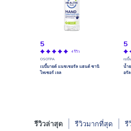
5
5
4 รีวิว
OSOTPA
เบบี้
เบบี้มายด์ แนชเชอรัล แฮนด์ ซานิ
น้ำย
ไทเซอร์ เจล
อรัล
รีวิวล่าสุด
รีวิวมากที่สุด
รี