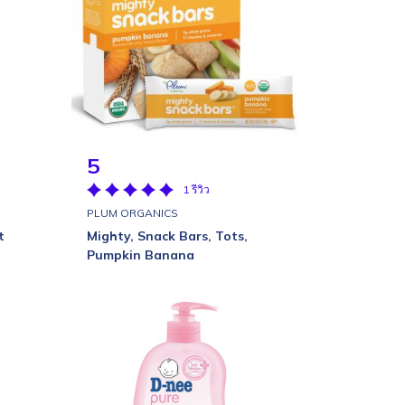
5
1 รีวิว
PLUM ORGANICS
t
Mighty, Snack Bars, Tots,
Pumpkin Banana