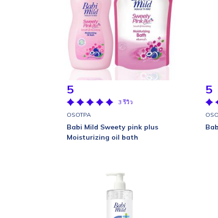
5
5
3 รีวิว
OSOTPA
OSO
Babi Mild Sweety pink plus
Bab
Moisturizing oil bath