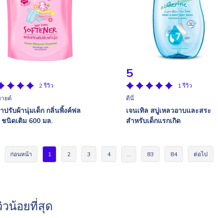
5
2 รีวิว
1 รีวิว
มายด์
ดีนี่
าปรับผ้านุ่มเด็ก กลิ่นพิ้งค์ฟล
เจนเทิล สบู่เหลวอาบและสระ
 ชนิดเติม 600 มล.
สำหรับเด็กแรกเกิด
ก่อนหน้า
1
2
3
4
…
83
84
ต่อไป
วิวน้อยที่สุด