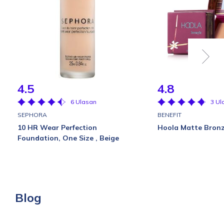
4.5
4.8
6 Ulasan
3 Ul
SEPHORA
BENEFIT
10 HR Wear Perfection
Hoola Matte Bronz
Foundation, One Size , Beige
Blog