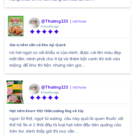
@Thương133
VIETNAM
6 months ago
Gia vị nêm sẵn cá kho Aji-Quick
nó hơi ngọt so với khẩu vị của mình, được cái lên màu đẹp
mắt lắm. mình phải cho ít lại và thêm bột canh thì mới vừa
miệng. để kho thì tiện, nhưng nên gia ...
@Thương133
VIETNAM
6 months ago
Hạt nêm Knorr thịt thăn,xương ống và tủy
ngon từ thịt, ngọt từ xương. câu này quá là quen thuốc với
thế hệ 9x vì 1 thời đây là loại hạt nêm đầu tiên quảng cáo
trên tivi. mình thấy giờ thì nso vẫn ...