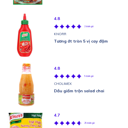
4.8
2 Đánh giá
KNORR
Tương ớt tròn 5 vị cay đậm
4.8
5 Đánh giá
CHOLIMEX
Dầu giấm trộn salad chai
4.7
25 Đánh giá