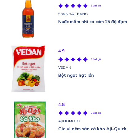
1 Đánh giá
584 NHA TRANG
Nước mắm nhĩ cá cơm 25 độ đạm
4.9
3 Đánh giá
VEDAN
Bột ngọt hạt lớn
4.8
8 Đánh giá
AJINOMOTO
Gia vị nêm sẵn cá kho Aji-Quick