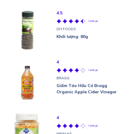
4.5
2 Đánh giá
DH FOODS
Khối lượng: 80g
4
1 Đánh giá
BRAGG
Giấm Táo Hữu Cơ Bragg
Organic Apple Cider Vinegar
4
2 Đánh giá
MINH HÀ