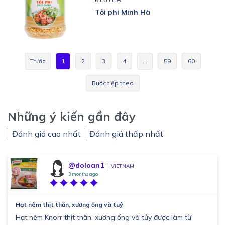
Tỏi phi Minh Hà
Trước
1
2
3
4
…
59
60
Bước tiếp theo
Những ý kiến gần đây
Đánh giá cao nhất
Đánh giá thấp nhất
@doloan1
VIETNAM
3 months ago
Hạt nêm thịt thăn, xương ống và tuỷ
Hạt nêm Knorr thịt thăn, xương ống và tủy được làm từ