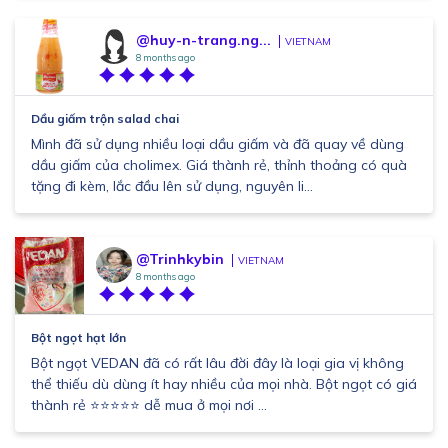
@huy-n-trang.ng...
VIETNAM
8 months ago
Dầu giấm trộn salad chai
Mình đã sử dụng nhiều loại dầu giấm và đã quay về dùng
dầu giấm của cholimex. Giá thành rẻ, thỉnh thoảng có quà
tặng đi kèm, lắc đầu lên sử dụng, nguyên li...
@Trinhkybin
VIETNAM
8 months ago
Bột ngọt hạt lớn
Bột ngọt VEDAN đã có rất lâu đời đây là loại gia vị không
thể thiếu dù dùng ít hay nhiều của mọi nhà. Bột ngọt có giá
thành rẻ ⭐️⭐️⭐️⭐️⭐️ dễ mua ở mọi nơi ...