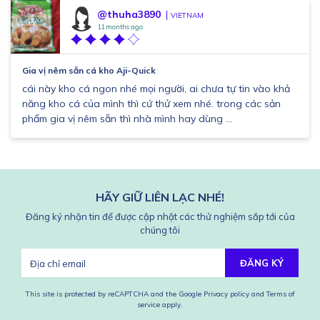
@thuha3890
VIETNAM
11 months ago
Gia vị nêm sẵn cá kho Aji-Quick
cái này kho cá ngon nhé mọi người, ai chưa tự tin vào khả
năng kho cá của mình thì cứ thử xem nhé. trong các sản
phẩm gia vị nêm sẵn thì nhà mình hay dùng ...
HÃY GIỮ LIÊN LẠC NHÉ!
Đăng ký nhận tin để được cập nhật các thử nghiệm sắp tới của
chúng tôi
ĐĂNG KÝ
This site is protected by reCAPTCHA and the Google
Privacy policy
and
Terms of
service
apply.