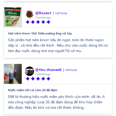
@Rosevt
VIETNAM
7 months ago
Hạt nêm Knorr thịt thăn,xương ống và tủy
Sản phẩm hạt nêm knorr nấu ăn ngọt, món ăn thơm ngon
dậy vị , cả nhà đều rất thích . Nếu cho vào nước dùng thì nó
làm đục nước dùng nhé mọi người.Tôi sẽ mu...
@thu.thaoee6
VIETNAM
7 months ago
Nước mắm nhĩ cá cơm 25 độ đạm
584 là thương hiệu nước mắm yêu thích của mình, dễ ăn, ít
mùi công nghiệp. Loại 25 độ đạm dùng để kho hay chấm
đều được. Nấu ăn khó cá mùi rất thơm, không ...