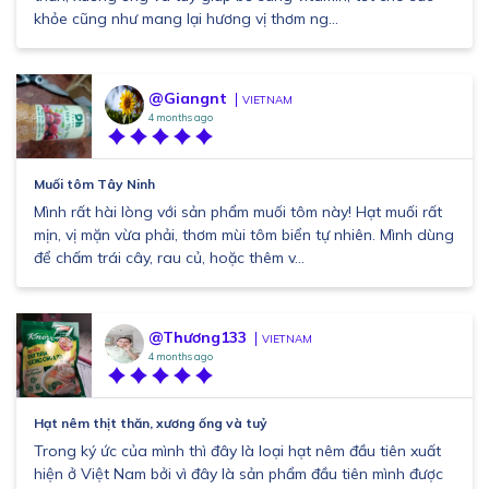
khỏe cũng như mang lại hương vị thơm ng...
@Giangnt
VIETNAM
4 months ago
Muối tôm Tây Ninh
Mình rất hài lòng với sản phẩm muối tôm này! Hạt muối rất
mịn, vị mặn vừa phải, thơm mùi tôm biển tự nhiên. Mình dùng
để chấm trái cây, rau củ, hoặc thêm v...
@Thương133
VIETNAM
4 months ago
Hạt nêm thịt thăn, xương ống và tuỷ
Trong ký ức của mình thì đây là loại hạt nêm đầu tiên xuất
hiện ở Việt Nam bởi vì đây là sản phẩm đầu tiên mình được