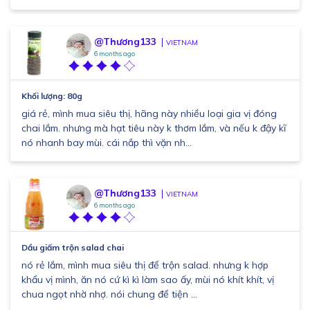
@Thương133
VIETNAM
6 months ago
Khối lượng: 80g
giá rẻ, mình mua siêu thị, hãng này nhiều loại gia vị đóng
chai lắm. nhưng mà hạt tiêu này k thơm lắm, và nếu k đậy kĩ
nó nhanh bay mùi. cái nắp thì vặn nh...
@Thương133
VIETNAM
6 months ago
Dầu giấm trộn salad chai
nó rẻ lắm, mình mua siêu thị để trộn salad. nhưng k hợp
khẩu vị mình, ăn nó cứ kì kì làm sao ấy, mùi nó khít khít, vị
chua ngọt nhờ nhợ. nói chung để tiện ...