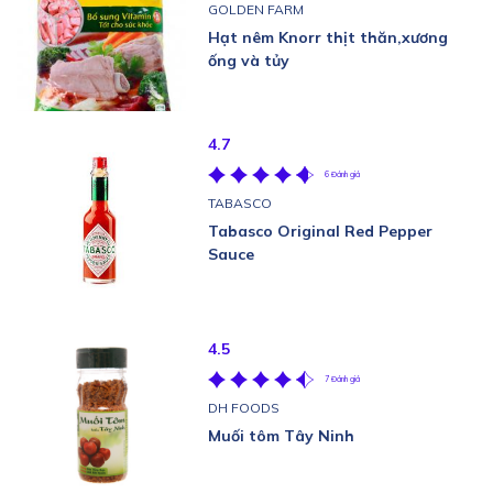
GOLDEN FARM
Hạt nêm Knorr thịt thăn,xương
ống và tủy
4.7
6 Đánh giá
TABASCO
Tabasco Original Red Pepper
Sauce
4.5
7 Đánh giá
DH FOODS
Muối tôm Tây Ninh