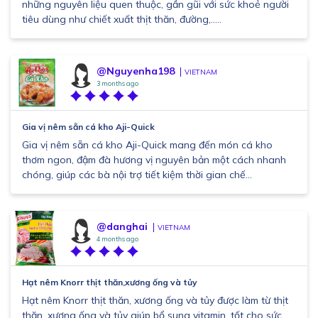
những nguyên liệu quen thuộc, gần gũi với sức khoẻ người
tiêu dùng như chiết xuất thịt thăn, đường,.....
@Nguyenha198
VIETNAM
3 months ago
Gia vị nêm sẵn cá kho Aji-Quick
Gia vị nêm sẵn cá kho Aji-Quick mang đến món cá kho
thơm ngon, đậm đà hương vị nguyên bản một cách nhanh
chóng, giúp các bà nội trợ tiết kiệm thời gian chế...
@danghai
VIETNAM
4 months ago
Hạt nêm Knorr thịt thăn,xương ống và tủy
Hạt nêm Knorr thịt thăn, xương ống và tủy được làm từ thịt
thăn, xương ống và tủy giúp bổ sung vitamin, tốt cho sức