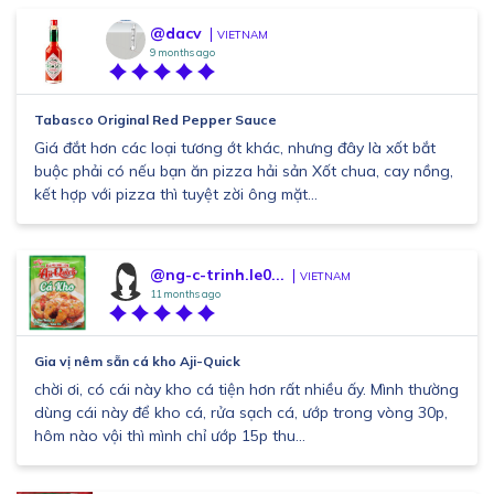
@dacv
VIETNAM
9 months ago
Tabasco Original Red Pepper Sauce
Giá đắt hơn các loại tương ớt khác, nhưng đây là xốt bắt
buộc phải có nếu bạn ăn pizza hải sản Xốt chua, cay nồng,
kết hợp với pizza thì tuyệt zời ông mặt...
@ng-c-trinh.le0...
VIETNAM
11 months ago
Gia vị nêm sẵn cá kho Aji-Quick
chời ơi, có cái này kho cá tiện hơn rất nhiều ấy. Mình thường
dùng cái này để kho cá, rửa sạch cá, ướp trong vòng 30p,
hôm nào vội thì mình chỉ ướp 15p thu...