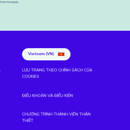
f service
apply.
Vietnam (VN)
LƯU TRANG THEO CHÍNH SÁCH CỦA
S
COOKIES
ĐIỀU KHOẢN VÀ ĐIỀU KIỆN
CHƯƠNG TRÌNH THÀNH VIÊN THÂN
THIẾT