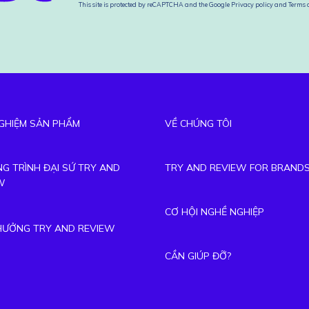
This site is protected by reCAPTCHA and the Google
Privacy policy
and
Terms o
GHIỆM SẢN PHẨM
VỀ CHÚNG TÔI
G TRÌNH ĐẠI SỨ TRY AND
TRY AND REVIEW FOR BRAND
W
CƠ HỘI NGHỀ NGHIỆP
THƯỞNG TRY AND REVIEW
CẦN GIÚP ĐỠ?