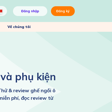
Đăng nhập
Đăng ký
Về chúng tôi
và phụ kiện
 Thử & review ghế ngồi ô
 miễn phí, đọc review từ