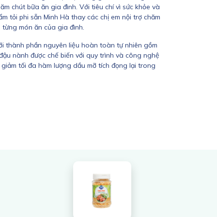
hăm chút bữa ăn gia đình. Với tiêu chí vì sức khỏe và
phẩm tỏi phi sẵn Minh Hà thay các chị em nội trợ chăm
 từng món ăn của gia đình.
với thành phần nguyên liệu hoàn toàn tự nhiên gồm
 đậu nành được chế biến với quy trình và công nghệ
, giảm tối đa hàm lượng dầu mỡ tích đọng lại trong
hương vị thơm ngon, giòn rùm rụm. Sản phẩm đạt
lượng HACCP & BRC toàn cầu, an toàn tuyệt đối cho
i (80%) & dầu đậu nành
ng :
Dùng làm gia vị cho các món chiên, xào,
rộn salad hoặc tẩm ướp thực phẩm.
i khô ráo, thoáng mát nhiệt độ 8 - 10 0C. Nên sử
òng 1-2 tháng sau khi mở nắp.
 năm