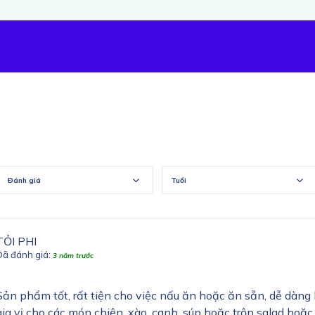
Đánh giá
Tuổi
TỎI PHI
Đã đánh giá:
3 năm trước
Sản phẩm tốt, rất tiện cho việc nấu ăn hoặc ăn sẵn, dễ dàng 
gia vị cho các món chiên, xào, canh, súp hoặc trộn salad ho