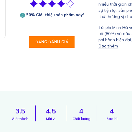
nhiều thời gian c
sự tiện lợi, sản 
50% Giới thiệu sản phẩm này!
chút hương vị cho
Tỏi phi Minh Hà 
tỏi (80%) và dầu
phi hành hiện đại
ĐĂNG ĐÁNH GIÁ
thành phẩm, cho 
tiêu chuẩn chất 
sức khỏe.
Thành phần :
tỏ
Hướng dẫn sử dụ
canh, súp hoặc t
Bảo quản :
để nơ
dụng hết trong v
3.5
4.5
4
4
Giá thành
Mùi vị
Chất lượng
Bao bì
Hạn sử dụng :
01