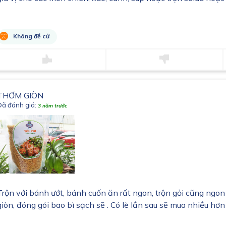
Không đề cử
THƠM GIÒN
Đã đánh giá:
3 năm trước
Trộn với bánh ướt, bánh cuốn ăn rất ngon, trộn gỏi cũng ngon n
giòn, đóng gói bao bì sạch sẽ . Có lè lần sau sẽ mua nhiều hơ