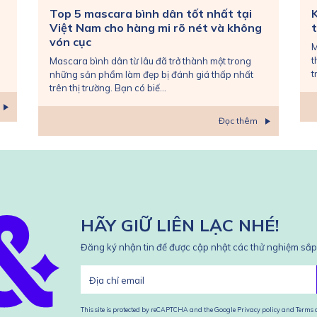
Top 5 mascara bình dân tốt nhất tại
Việt Nam cho hàng mi rõ nét và không
t
vón cục
M
t
Mascara bình dân từ lâu đã trở thành một trong
t
những sản phẩm làm đẹp bị đánh giá thấp nhất
trên thị trường. Bạn có biế...
Đọc thêm
HÃY GIỮ LIÊN LẠC NHÉ!
Đăng ký nhận tin để được cập nhật các thử nghiệm sắp 
This site is protected by reCAPTCHA and the Google
Privacy policy
and
Terms o