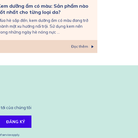
Kem dưỡng ẩm có màu: Sản phẩm nào
ốt nhất cho từng loại da?
ùa hè sắp đến, kem dưỡng ẩm có màu đang trở
hành một xu hướng nổi trội. Sử dụng kem nền
rong những ngày hè nóng nực ...
Đọc thêm
tới của chúng tôi
ĐĂNG KÝ
f service
apply.