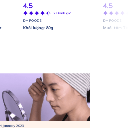
4.5
4.5
2 Đánh giá
DH FOODS
DH FOODS
r
Khối lượng: 80g
Muối tôm Tâ
4 January 2023