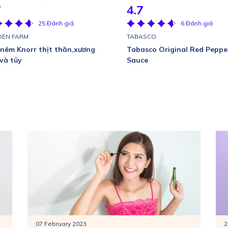
7
4.7
25 Đánh giá
6 Đánh giá
DEN FARM
TABASCO
nêm Knorr thịt thăn,xương
Tabasco Original Red Peppe
và tủy
Sauce
07 February 2023
2