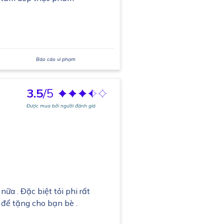
Báo cáo vi phạm
3.5
/5
Được mua bởi người đánh giá
ữa . Đặc biệt tỏi phi rất
n để tặng cho bạn bè .