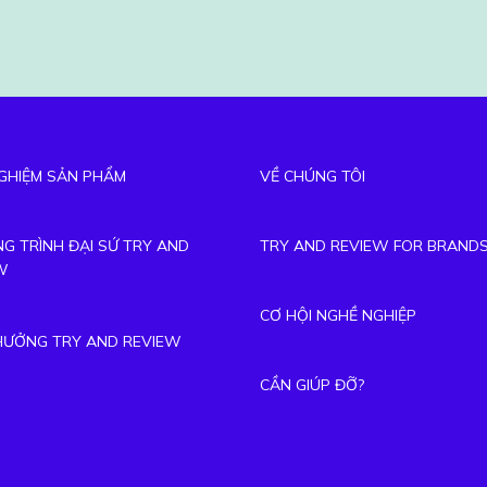
GHIỆM SẢN PHẨM
VỀ CHÚNG TÔI
G TRÌNH ĐẠI SỨ TRY AND
TRY AND REVIEW FOR BRAND
W
CƠ HỘI NGHỀ NGHIỆP
THƯỞNG TRY AND REVIEW
CẦN GIÚP ĐỠ?