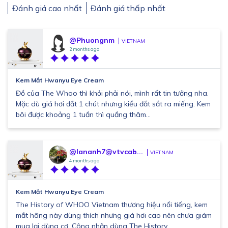
Đánh giá cao nhất
Đánh giá thấp nhất
@Phuongnm
VIETNAM
2 months ago
Kem Mắt Hwanyu Eye Cream
Đồ của The Whoo thì khỏi phải nói, mình rất tin tưởng nha.
Mặc dù giá hơi đắt 1 chút nhưng kiểu đắt sắt ra miếng. Kem
bôi được khoảng 1 tuần thì quầng thâm...
@lananh7@vtvcab...
VIETNAM
4 months ago
Kem Mắt Hwanyu Eye Cream
The History of WHOO Vietnam thương hiệu nổi tiếng, kem
mắt hãng này dùng thích nhưng giá hơi cao nên chưa giám
mua lại dùng cơ. Công nhận dùng The History...