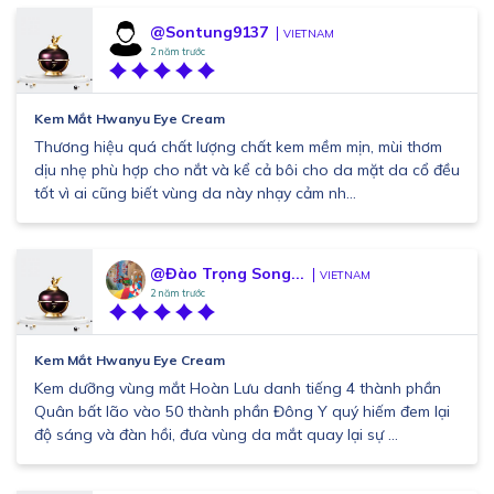
@Sontung9137
VIETNAM
2 năm trước
Kem Mắt Hwanyu Eye Cream
Thương hiệu quá chất lượng chất kem mềm mịn, mùi thơm
dịu nhẹ phù hợp cho nắt và kể cả bôi cho da mặt da cổ đều
tốt vì ai cũng biết vùng da này nhạy cảm nh...
@Đào Trọng Song...
VIETNAM
2 năm trước
Kem Mắt Hwanyu Eye Cream
Kem dưỡng vùng mắt Hoàn Lưu danh tiếng 4 thành phần
Quân bất lão vào 50 thành phần Đông Y quý hiếm đem lại
độ sáng và đàn hồi, đưa vùng da mắt quay lại sự ...