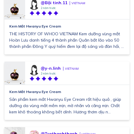
@Bội tinh.11
VIETNAM
2 năm trước
Kem Mắt Hwanyu Eye Cream
THE HISTORY OF WHOO VIETNAM Kem dưỡng vùng mắt
Hoàn Lưu danh tiếng 4 thành phần Quân bất lão vào 50
thành phần Đông Y quý hiếm đem lại độ sáng và đàn hồi, ...
@y-n.linh
VIETNAM
2 năm trước
Kem Mắt Hwanyu Eye Cream
Sản phẩm kem mắt Hwanyu Eye Cream rất hiệu quả , giúp
dưỡng da vùng mắt mềm mịn, mờ nhăn và căng mịn. Chất
kem khô thoáng không bết dính. Hương thơm dịu n...
@Trathanhthanh