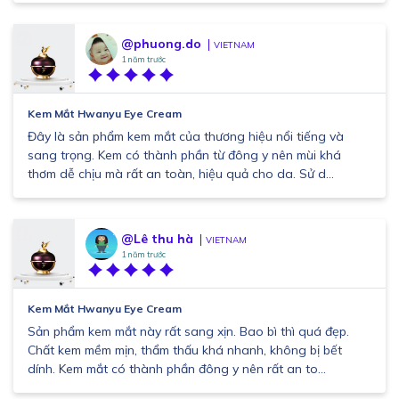
@phuong.do
VIETNAM
1 năm trước
Kem Mắt Hwanyu Eye Cream
Đây là sản phẩm kem mắt của thương hiệu nổi tiếng và
sang trọng. Kem có thành phần từ đông y nên mùi khá
thơm dễ chịu mà rất an toàn, hiệu quả cho da. Sử d...
@Lê thu hà
VIETNAM
1 năm trước
Kem Mắt Hwanyu Eye Cream
Sản phẩm kem mắt này rất sang xịn. Bao bì thì quá đẹp.
Chất kem mềm mịn, thẩm thấu khá nhanh, không bị bết
dính. Kem mắt có thành phần đông y nên rất an to...