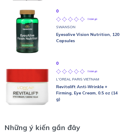
0
0 Đánh giá
SWANSON
Eyesalive Vision Nutrition, 120
Capsules
0
0 Đánh giá
L'OREAL PARIS VIETNAM
Revitalift Anti-Wrinkle +
Firming, Eye Cream, 0.5 oz (14
g)
Những ý kiến gần đây