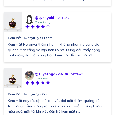
@Lynkyuki
VIETNAM
10 months ago
Kem Mắt Hwanyu Eye Cream
Kem mắt Hwanyu thấm nhanh, không nhờn rít, vùng da
quanh mắt căng và mịn hơn rõ rệt. Dùng đều thấy bọng
mắt giảm, da mắt sáng hơn, kem mùi dễ chịu và rất ...
@tuyetnga220794
VIETNAM
1 năm trước
Kem Mắt Hwanyu Eye Cream
Kem mắt này rất xịn, đã cứu vớt đôi mắt thâm quầng của
tôi. Tôi đã từng dùng rất nhiều loại kem mắt nhưng không
hiệu quả, mãi tới khi biết đến hũ kem mắt n...