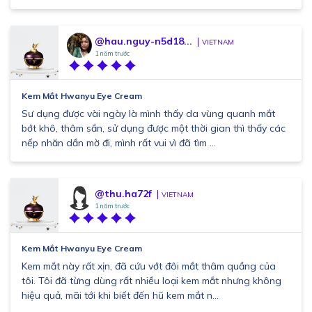
@hau.nguy-n5d18...
VIETNAM
1 năm trước
Kem Mắt Hwanyu Eye Cream
Sư dụng được vài ngày là mình thấy da vùng quanh mắt
bớt khô, thâm sần, sử dụng được một thời gian thì thấy các
nếp nhăn dần mờ đi, mình rất vui vì đã tìm ...
@thu.ha72f
VIETNAM
1 năm trước
Kem Mắt Hwanyu Eye Cream
Kem mắt này rất xịn, đã cứu vớt đôi mắt thâm quầng của
tôi. Tôi đã từng dùng rất nhiều loại kem mắt nhưng không
hiệu quả, mãi tới khi biết đến hũ kem mắt n...