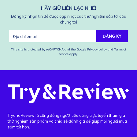
HÃY GIỮ LIÊN LẠC NHÉ!
Đăng ký nhận tin để được cập nhật các thử nghiệm sắp tới của
chúng tôi
ĐĂNG KÝ
This site is protected by reCAPTCHA and the Google
Privacy policy
and
Terms of
service
apply.
TryandReview là cộng đồng người tiêu dùng trực tuyến tham gia
thử nghiệm sản phẩm và chia sẻ đánh giá để giúp mọi người mua
sắm tốt hơn.