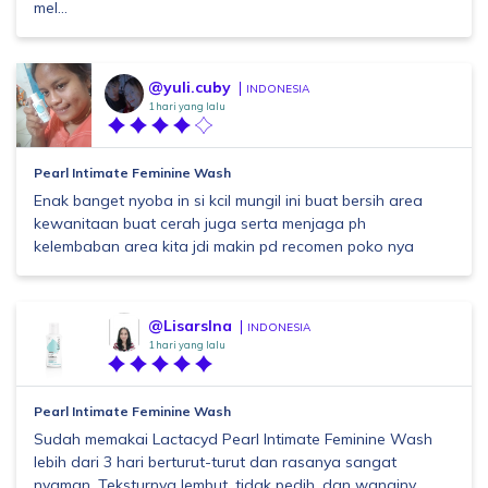
mel...
@yuli.cuby
INDONESIA
1 hari yang lalu
Pearl Intimate Feminine Wash
Enak banget nyoba in si kcil mungil ini buat bersih area
kewanitaan buat cerah juga serta menjaga ph
kelembaban area kita jdi makin pd recomen poko nya
@Lisarslna
INDONESIA
1 hari yang lalu
Pearl Intimate Feminine Wash
Sudah memakai Lactacyd Pearl Intimate Feminine Wash
lebih dari 3 hari berturut-turut dan rasanya sangat
nyaman. Teksturnya lembut, tidak pedih, dan wanginy...