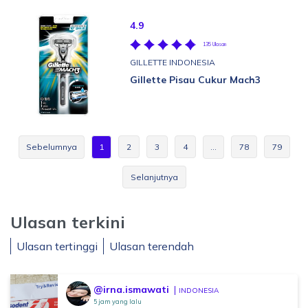
4.9
135 Ulasan
GILLETTE INDONESIA
Gillette Pisau Cukur Mach3
Sebelumnya
1
2
3
4
…
78
79
Selanjutnya
Ulasan terkini
Ulasan tertinggi
Ulasan terendah
@irna.ismawati
INDONESIA
5 jam yang lalu