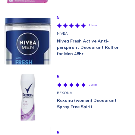
5
3 Ulasan
NIVEA
Nivea Fresh Active Anti-
perspirant Deodorant Roll on
for Men 48hr
5
3 Ulasan
REXONA
Rexona (women) Deodorant
Spray Free Spirit
5