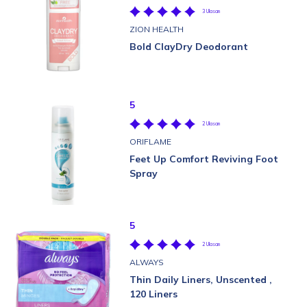
3 Ulasan
ZION HEALTH
Bold ClayDry Deodorant
5
2 Ulasan
ORIFLAME
Feet Up Comfort Reviving Foot
Spray
5
2 Ulasan
ALWAYS
Thin Daily Liners, Unscented ,
120 Liners