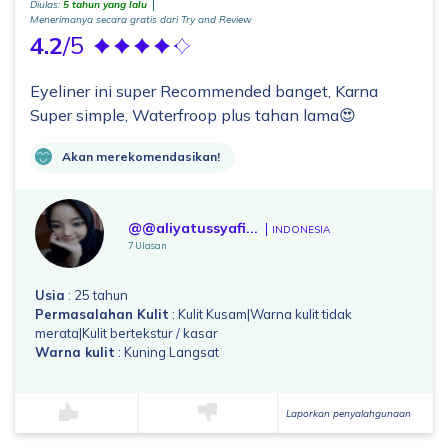
Diulas:
5 tahun yang lalu
Menerimanya secara gratis dari Try and Review
4.2
/5
Eyeliner ini super Recommended banget, Karna
Super simple, Waterfroop plus tahan lama😍
Akan merekomendasikan!
@@aliyatussyafi...
INDONESIA
7 Ulasan
Usia
: 25 tahun
Permasalahan Kulit
: Kulit Kusam|Warna kulit tidak
merata|Kulit bertekstur / kasar
Warna kulit
: Kuning Langsat
Laporkan penyalahgunaan