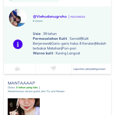
@Viehudanugroho
INDONESIA
8 Ulasan
Usia
: 38 tahun
Permasalahan Kulit
: Sensitif|Kulit
Berjerawat|Garis-garis halus & Kerutan|Mudah
terbakar Matahari|Pori-pori
Warna kulit
: Kuning Langsat
Laporkan penyalahgunaan
MANTAAAAP
Diulas:
5 tahun yang lalu
Menerimanya secara gratis dari Try and Review