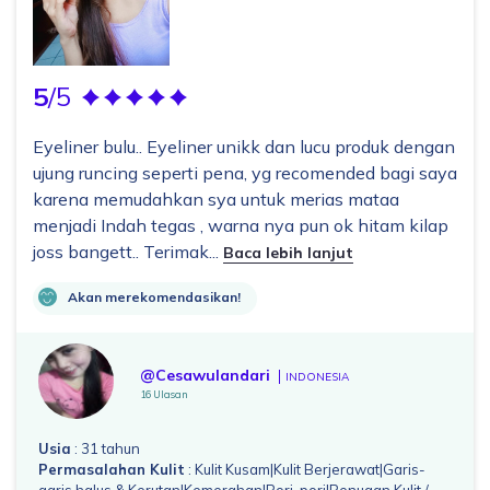
5
/5
Eyeliner bulu.. Eyeliner unikk dan lucu produk dengan
ujung runcing seperti pena, yg recomended bagi saya
karena memudahkan sya untuk merias mataa
menjadi Indah tegas , warna nya pun ok hitam kilap
joss bangett.. Terimak...
Baca lebih lanjut
Akan merekomendasikan!
@Cesawulandari
INDONESIA
16 Ulasan
Usia
: 31 tahun
Permasalahan Kulit
: Kulit Kusam|Kulit Berjerawat|Garis-