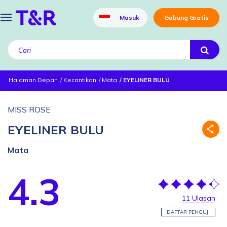
Masuk
Gabung Gratis
Halaman Depan
Kecantikan
Mata
EYELINER BULU
MISS ROSE
EYELINER BULU
Mata
4.3
11 Ulasan
DAFTAR PENGUJI