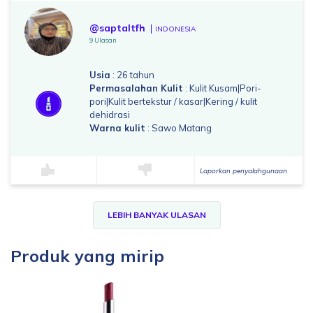
@saptaltfh
INDONESIA
9 Ulasan
Usia
: 26 tahun
Permasalahan Kulit
: Kulit Kusam|Pori-
pori|Kulit bertekstur / kasar|Kering / kulit
dehidrasi
Warna kulit
: Sawo Matang
Laporkan penyalahgunaan
LEBIH BANYAK ULASAN
Produk yang mirip