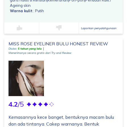
garis halus & Kerutan|Kemerahan|Pori-pori|Penuaan Kulit /
Ageing skin
Warna kulit
: Putih
Laporkan penyalahgunaan
MISS ROSE EYELINER BULU HONEST REVIEW
Diulas:
5 tahun yang lalu
Menerimanya secara gratis dari Try and Review
4.2
/5
Kemasannya kece banget, bentuknya macam bulu
dan ada tintanya. Cakep warnanya. Bentuk