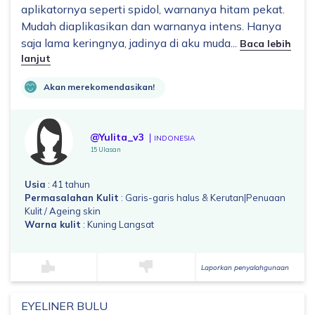
aplikatornya seperti spidol, warnanya hitam pekat.
Mudah diaplikasikan dan warnanya intens. Hanya
saja lama keringnya, jadinya di aku muda...
Baca lebih
lanjut
Akan merekomendasikan!
@Yulita_v3
INDONESIA
15 Ulasan
Usia
: 41 tahun
Permasalahan Kulit
: Garis-garis halus & Kerutan|Penuaan
Kulit / Ageing skin
Warna kulit
: Kuning Langsat
Laporkan penyalahgunaan
EYELINER BULU