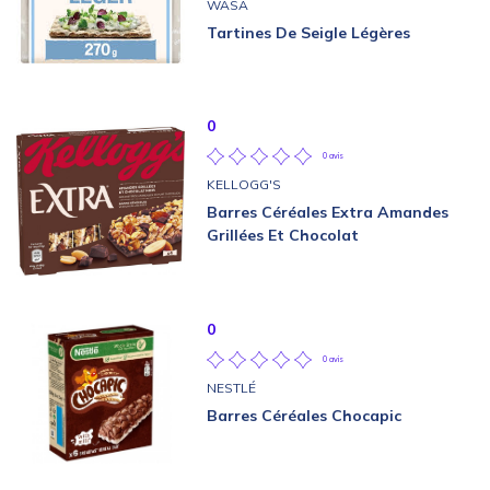
WASA
Tartines De Seigle Légères
0
0 avis
KELLOGG'S
Barres Céréales Extra Amandes
Grillées Et Chocolat
0
0 avis
NESTLÉ
Barres Céréales Chocapic