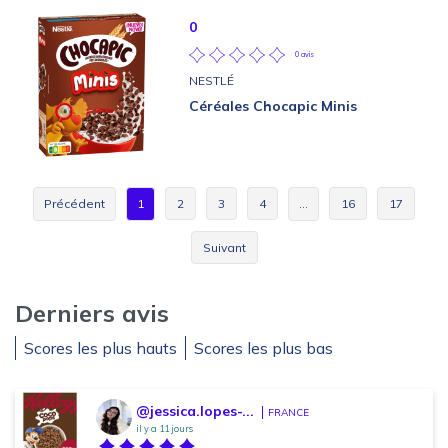
0
0 avis
NESTLÉ
Céréales Chocapic Minis
Précédent
1
2
3
4
…
16
17
Suivant
Derniers avis
Scores les plus hauts
Scores les plus bas
@jessica.lopes-...
FRANCE
il y a 11 jours