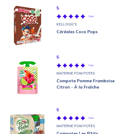
5
1 avis
KELLOGG'S
Céréales Coco Pops
5
1 avis
MATERNE POM POTES
Compote Pomme Framboise
Citron - À la Fraîche
5
1 avis
MATERNE POM POTES
Compotes Les P'tits