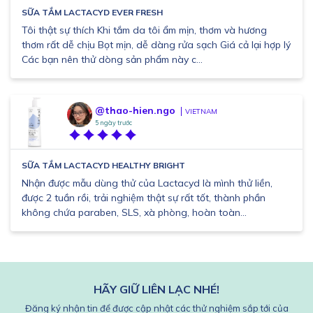
SỮA TẮM LACTACYD EVER FRESH
Tôi thật sự thích Khi tắm da tôi ẩm mịn, thơm và hương
thơm rất dễ chịu Bọt mịn, dễ dàng rửa sạch Giá cả lại hợp lý
Các bạn nên thử dòng sản phẩm này c...
@thao-hien.ngo
VIETNAM
5 ngày trước
SỮA TẮM LACTACYD HEALTHY BRIGHT
Nhận được mẫu dùng thử của Lactacyd là mình thử liền,
được 2 tuần rồi, trải nghiệm thật sự rất tốt, thành phần
không chứa paraben, SLS, xà phòng, hoàn toàn...
HÃY GIỮ LIÊN LẠC NHÉ!
Đăng ký nhận tin để được cập nhật các thử nghiệm sắp tới của