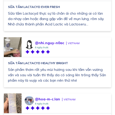
SỮA TẮM LACTACYD EVER FRESH
Sữa tắm Lactacyd thực sự là chân ái cho những ai có làn
da nhạy cảm hoặc đang gặp vấn đề về mụn lưng, rôm sảy.
Nhờ chứa thành phần Acid Lactic và Lactoseru...
@nhi.nguy-n0ac
VIETNAM
4 ngày trước
SỮA TẮM LACTACYD HEALTHY BRIGHT
Sản phẩm thơm rất yêu mùi hương sau khi tắm vẫn vương
vấn và sau vài tuần thì thấy da có sáng lên trông thấy Sản
phẩm này là vuýp và các bạn nên thử nhé
@hoa-m-c.lan
VIETNAM
4 ngày trước