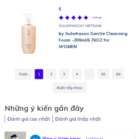
5
1 Đánh giá
SULWHASOO VIETNAM
by Sulwhasoo Gentle Cleansing
Foam -200ml/6.76OZ for
WOMEN
Trước
1
2
3
4
…
83
84
Bước tiếp theo
Những ý kiến gần đây
Đánh giá cao nhất
Đánh giá thấp nhất
@ng-c-tram.nguy...
VIETNAM