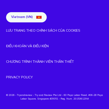
Vietnam (VN)
LƯU TRANG THEO CHÍNH SÁCH CỦA COOKIES
ĐIỀU KHOẢN VÀ ĐIỀU KIỆN
CHƯƠNG TRÌNH THÀNH VIÊN THÂN THIẾT
PRIVACY POLICY
© 2026 - Tryandreview
- Try and Review Pte Ltd - 60 Paya Lebar Road, #06-28 Paya
Lebar Square, Singapore 409051 - Reg. Num. 201536129M