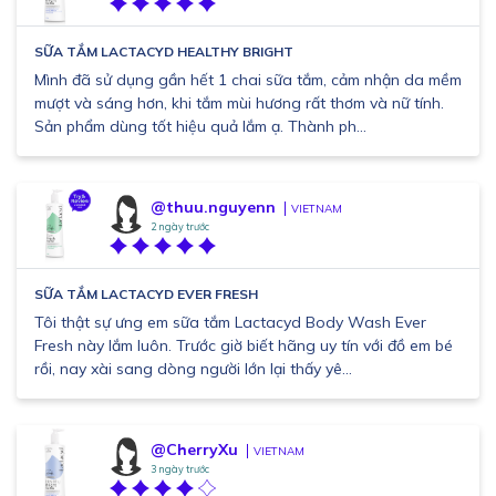
SỮA TẮM LACTACYD HEALTHY BRIGHT
Mình đã sử dụng gần hết 1 chai sữa tắm, cảm nhận da mềm
mượt và sáng hơn, khi tắm mùi hương rất thơm và nữ tính.
Sản phẩm dùng tốt hiệu quả lắm ạ. Thành ph...
@thuu.nguyenn
VIETNAM
2 ngày trước
SỮA TẮM LACTACYD EVER FRESH
Tôi thật sự ưng em sữa tắm Lactacyd Body Wash Ever
Fresh này lắm luôn. Trước giờ biết hãng uy tín với đồ em bé
rồi, nay xài sang dòng người lớn lại thấy yê...
@CherryXu
VIETNAM
3 ngày trước