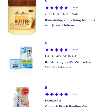
5
2 Đánh giá
QUEEN HELEN VIETNAM
Kem dưỡng ẩm, chống lão hoá
da Queen Helene
5
1 Đánh giá
HADA LABO VIETNAM
Koi-Gokujyun UV White Gel
SPF50+ PA++++
5
1 Đánh giá
PUREDERM
Clean & Fresh Peeling Gel