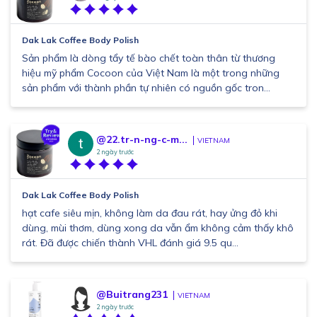
Dak Lak Coffee Body Polish
Sản phẩm là dòng tẩy tế bào chết toàn thân từ thương
hiệu mỹ phẩm Cocoon của Việt Nam là một trong những
sản phẩm với thành phần tự nhiên có nguồn gốc tron...
@22.tr-n-ng-c-m...
VIETNAM
2 ngày trước
Dak Lak Coffee Body Polish
hạt cafe siêu mịn, không làm da đau rát, hay ửng đỏ khi
dùng, mùi thơm, dùng xong da vẫn ẩm không cảm thấy khô
rát. Đã được chiến thành VHL đánh giá 9.5 qu...
@Buitrang231
VIETNAM
2 ngày trước