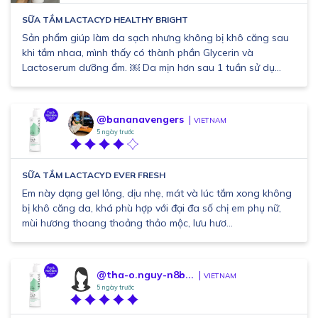
SỮA TẮM LACTACYD HEALTHY BRIGHT
Sản phẩm giúp làm da sạch nhưng không bị khô căng sau
khi tắm nhaa, mình thấy có thành phần Glycerin và
Lactoserum dưỡng ẩm. ￼ Da mịn hơn sau 1 tuần sử dụ...
@bananavengers
VIETNAM
5 ngày trước
SỮA TẮM LACTACYD EVER FRESH
Em này dạng gel lỏng, dịu nhẹ, mát và lúc tắm xong không
bị khô căng da, khá phù hợp với đại đa số chị em phụ nữ,
mùi hương thoang thoảng thảo mộc, lưu hươ...
@tha-o.nguy-n8b...
VIETNAM
5 ngày trước