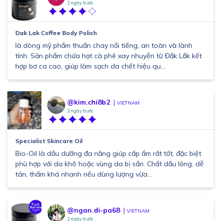
2 ngày trước
Dak Lak Coffee Body Polish
là dòng mỹ phẩm thuần chay nổi tiếng, an toàn và lành
tính. Sản phẩm chứa hạt cà phê xay nhuyễn từ Đắk Lắk kết
hợp bơ ca cao, giúp làm sạch da chết hiệu qu...
@kim.chi8b2
VIETNAM
2 ngày trước
Specialist Skincare Oil
Bio-Oil là dầu dưỡng đa năng giúp cấp ẩm rất tốt, đặc biệt
phù hợp với da khô hoặc vùng da bị sần. Chất dầu lỏng, dễ
tán, thấm khá nhanh nếu dùng lượng vừa...
@ngan.di-pa68
VIETNAM
2 ngày trước