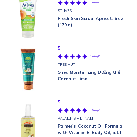
1 Đánh giá
ST. IVES
Fresh Skin Scrub, Apricot, 6 oz
(170 g)
5
3 Đánh giá
TREE HUT
Shea Moisturizing Dưỡng thể
Coconut Lime
5
1 Đánh giá
PALMER'S VIETNAM
Palmer's, Coconut Oil Formula
with Vitamin E, Body Oil, 5.1 fl