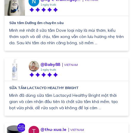
1 ngày trước
Sữa tắm Dưỡng ẩm chuyên sâu
Mình mê nhất ở sữa tắm Dove loại này là mùi thơm, kiểu
thơm sạch và dễ chịu, tắm xong vẫn còn lưu hương nhẹ trên
da. Sau khi tắm da nhìn căng bóng, sờ mềm ...
@Baby88
VIETNAM
1 ngày trước
SỮA TẮM LACTACYD HEALTHY BRIGHT
Mình đã dùng sữa tắm Lactacyd Healthy Bright một thời
gian và cảm nhận đầu tiên là chất sữa tắm khá mềm, tạo
bọt vừa phải, dễ rửa sạch và không để lại cảm ...
@thu-xua.le
VIETNAM