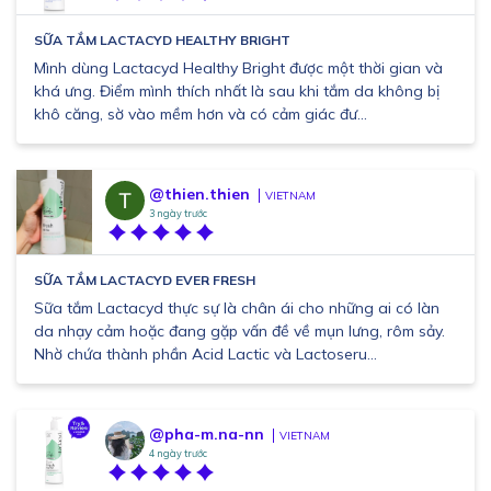
SỮA TẮM LACTACYD HEALTHY BRIGHT
Mình dùng Lactacyd Healthy Bright được một thời gian và
khá ưng. Điểm mình thích nhất là sau khi tắm da không bị
khô căng, sờ vào mềm hơn và có cảm giác đư...
@thien.thien
VIETNAM
3 ngày trước
SỮA TẮM LACTACYD EVER FRESH
Sữa tắm Lactacyd thực sự là chân ái cho những ai có làn
da nhạy cảm hoặc đang gặp vấn đề về mụn lưng, rôm sảy.
Nhờ chứa thành phần Acid Lactic và Lactoseru...
@pha-m.na-nn
VIETNAM
4 ngày trước