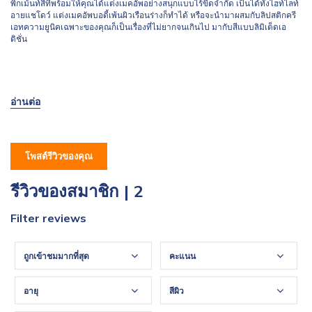
พิกเม้นท์สีที่พร้อมให้คุณได้แต่งเมคอัพอย่างสนุกแบบไร้ขีดจำกัด เป็นได้ทั้งไฮท์ไลท์
อายแชโดว์ แต่งเมคอัพบอดี้เพ้นผิวเรือนร่างก็ทำได้ หรือจะนำมาผสมกับลิปสติกครี
เอทความยูนิคเฉพาะของคุณก็เป็นเรื่องที่ไม่ยากจนเกินไป มากับสีแบบลิมิเต็ดเอ
ดิชั่น
โพสต์รีวิวของคุณ
รีวิวของสมาชิก | 2
Filter reviews
ถูกเข้าชมมากที่สุด
คะแนน
อายุ
สีผิว