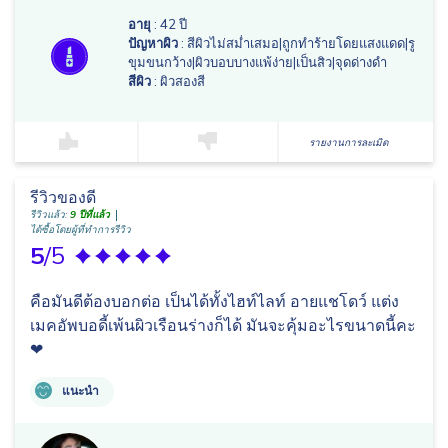
อายุ
: 42 ปี
ปัญหาผิว
: สีผิวไม่สม่ำเสมอ|ถูกทำร้ายโดยแสงแดด|รู
ขุมขนกว้าง|ผิวบอบบางแพ้ง่าย|เป็นสิว|จุดด่างดำ
สีผิว
: ผิวสองสี
รายงานการละเมิด
รีวิวของดี
รีวิวแล้ว:
9 ปีที่แล้ว
ได้ซื้อโดยผู้ที่ทำการรีวิว
5
/5
คือมันดีต้องบอกต่อ เป็นได้ทั้งไฮท์ไลท์ อายแชโดว์ แต่ง
เมคอัพบอดี้เพ้นผิวเรือนร่างก็ได้ มันจะคุ้มอะไรขนาดนี้คะ
❤
แนะนำ