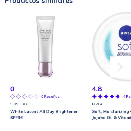
Productos similares
0
4.8
0 Reseñas
4 R
SHISEIDO
NIVEA
White Lucent All Day Brightener
Soft, Moisturizin
SPF36
Jojoba Oil & Vitam