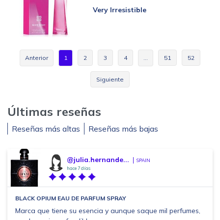
Very Irresistible
Anterior
1
2
3
4
…
51
52
Siguiente
Últimas reseñas
Reseñas más altas
Reseñas más bajas
@julia.hernande...
SPAIN
hace 7 días
BLACK OPIUM EAU DE PARFUM SPRAY
Marca que tiene su esencia y aunque saque mil perfumes,