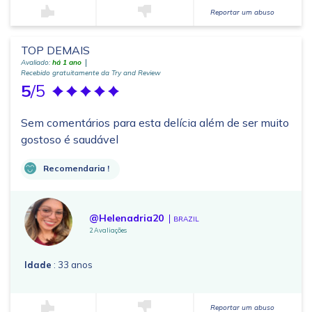
Reportar um abuso
TOP DEMAIS
Avaliado:
há 1 ano
Recebido gratuitamente da Try and Review
5
/5
Sem comentários para esta delícia além de ser muito
gostoso é saudável
Recomendaria !
@Helenadria20
BRAZIL
2 Avaliações
Idade
: 33 anos
Reportar um abuso