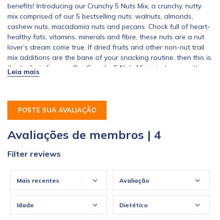
benefits! Introducing our Crunchy 5 Nuts Mix, a crunchy, nutty
mix comprised of our 5 bestselling nuts: walnuts, almonds,
cashew nuts, macadamia nuts and pecans. Chock full of heart-
healthy fats, vitamins, minerals and fibre, these nuts are a nut
lover’s dream come true. If dried fruits and other non-nut trail
mix additions are the bane of your snacking routine, then this is
the trail mix for you. Our Crunchy 5 Nuts Mix is just pure nutty
goodness to fulfil all your nuttiest snacking dreams!
POSTE SUA AVALIAÇÃO
Avaliações de membros | 4
Filter reviews
Mais recentes
Avaliação
Idade
Dietético