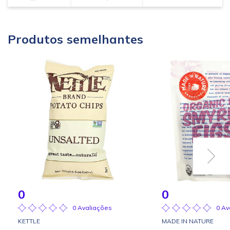
Produtos semelhantes
0
0
0 Avaliações
0 Av
KETTLE
MADE IN NATURE