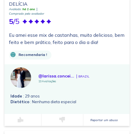
DELÍCIA
Avaliado:
há 1 ano
Comprado pelo avaliador
5
/5
Eu amei esse mix de castanhas, muito delicioso, bem
feito e bem prático, feito para o dia a dia!
Recomendaria !
@larissa.concei...
BRAZIL
13 Avaliações
Idade
: 29 anos
Dietético
: Nenhuma dieta especial
Reportar um abuso