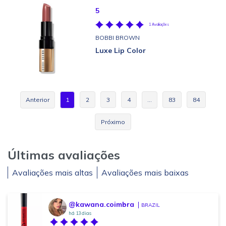
5
1 Avaliações
BOBBI BROWN
Luxe Lip Color
Anterior
1
2
3
4
…
83
84
Próximo
Últimas avaliações
Avaliações mais altas
Avaliações mais baixas
@kawana.coimbra
BRAZIL
há 13 dias