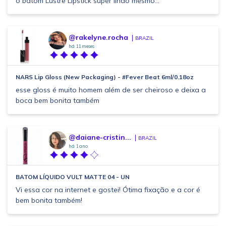
o batom Lustre Lipstick super lindo mesmo...
@rakelyne.rocha
BRAZIL
há 11 meses
NARS Lip Gloss (New Packaging) - #Fever Beat 6ml/0.18oz
esse gloss é muito homem além de ser cheiroso e deixa a
boca bem bonita também
@daiane-cristin...
BRAZIL
há 1 ano
BATOM LÍQUIDO VULT MATTE 04 - UN
Vi essa cor na internet e gostei! Ótima fixação e a cor é
bem bonita também!