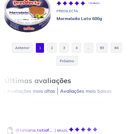
1 Avaliações
PREDILECTA
Marmelada Lata 600g
Anterior
1
2
3
4
…
83
84
Próximo
Últimas avaliações
Avaliações mais altas
Avaliações mais baixas
@tatiana.tatiaf...
BRAZIL