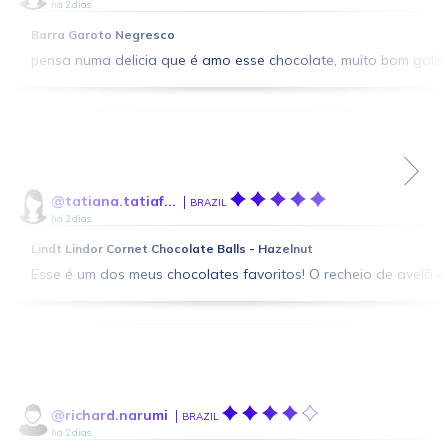
há 2 dias
Barra Garoto Negresco
pensa numa delicia que é amo esse chocolate, muito bom gale
@tatiana.tatiaf...
BRAZIL
há 2 dias
Lindt Lindor Cornet Chocolate Balls - Hazelnut
Esse é um dos meus chocolates favoritos! O recheio de avelã é
@richard.narumi
BRAZIL
há 2 dias