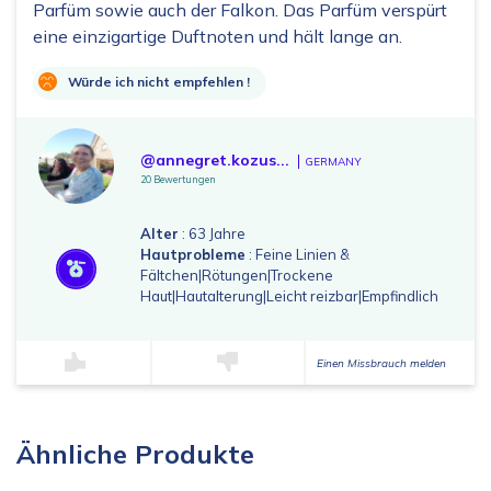
Parfüm sowie auch der Falkon. Das Parfüm verspürt
eine einzigartige Duftnoten und hält lange an.
Würde ich nicht empfehlen !
@annegret.kozus...
GERMANY
20 Bewertungen
Alter
: 63 Jahre
Hautprobleme
: Feine Linien &
Fältchen|Rötungen|Trockene
Haut|Hautalterung|Leicht reizbar|Empfindlich
Einen Missbrauch melden
Ähnliche Produkte