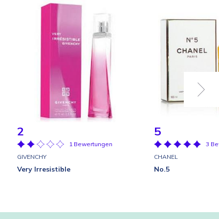
2
5
1 Bewertungen
3 B
GIVENCHY
CHANEL
Very Irresistible
No.5