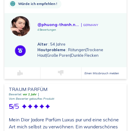
Würde ich empfehlen !
@phuong-thanh.n...
GERMANY
4 Bewertungen
Alter
: 54 Jahre
Hautprobleme
: Rötungen|Trockene
Haut|Große Poren|Dunkle Flecken
Einen Missbrauch melden
TRAUM PARFÜM
Bewertet:
vor 1 Jahr
Vom Bewerter gekauftes Produkt
5
/5
Mein Dior Jadore Parfüm Luxus pur und eine schöne
Art mich selbst zu verwöhnen. Ein wunderschönes