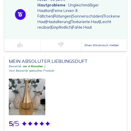
Hautprobleme
: Ungleichmäßiger
Hautton|Feine Linien &
Fältchen|Rötungen|Sonnenschäden|Trockene
Haut|Hautalterung|Texturierte Haut|Leicht
reizbar|Empfindlich|Fahle Haut
Einen Missbrauch melden
MEIN ABSOLUTER LIEBLINGSDUFT
Bewertet:
vor 4 Monaten
Vom Bewerter gekauftes Produkt
5
/5