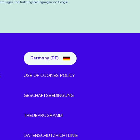
timmungen
und
Nutzungsbedingungen
von Google.
Germany (DE)
USE OF COOKIES POLICY
S
GESCHÄFTSBEDINGUNG
TREUEPROGRAMM
DATENSCHUTZRICHTLINIE