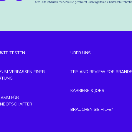
Diese Seite ist durch reCAPTCHA geschützt und es gelten die
Datenschutzbes
KTE TESTEN
ÜBER UNS
 ZUM VERFASSEN EINER
TRY AND REVIEW FOR BRAND
RTUNG
KARRIERE & JOBS
AMM FÜR
NBOTSCHAFTER
BRAUCHEN SIE HILFE?