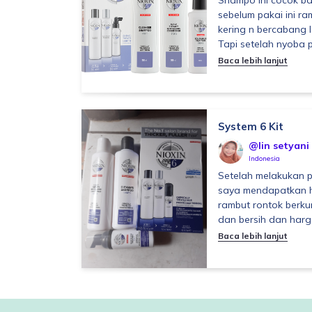
Shampo ini cocok ba
sebelum pakai ini r
kering n bercabang 
Tapi setelah nyoba p
Baca lebih lanjut
System 6 Kit
@Iin setyani
Indonesia
Setelah melakukan p
saya mendapatkan ha
rambut rontok berku
dan bersih dan harga
Baca lebih lanjut