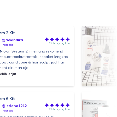
em 2 Kit
@awandira
2 tahun yang lalu
Indonesia
ioxin System' 2 ini emang rekomend
t buat rambut rontok , sepaket lengkap
oo , conditione & hair scalp , jadi hair
ment dirumah aja ...
ebih lanjut
em 6 Kit
@Istiana1212
2 tahun yang lalu
Indonesia