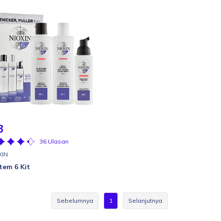
3
36 Ulasan
XIN
tem 6 Kit
Sebelumnya
1
Selanjutnya