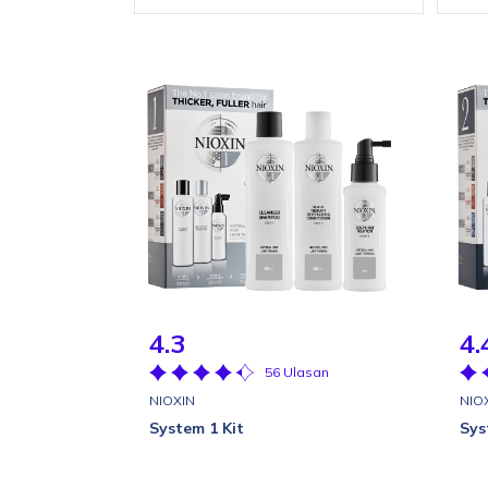
4.3
4.
56 Ulasan
NIOXIN
NIO
System 1 Kit
Sys