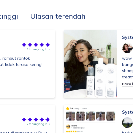
tinggi
Ulasan terendah
Syst
1 tahun yang lalu
, rambut rontok
wow N
t tidak terasa kering!
bange
shamp
treat
Baca l
Syst
2 tahun yang lalu