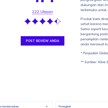
dukungan dari
In
terkemuka untuk s
222 Ulasan
Produk kami dira
sehat karena mem
Sama seperti kes
bergantung pada
penampilan rambu
POST REVIEW ANDA
anda merawat kul
* Penjualan Globa
** Sumber: Kline 
an berdasarkan
Peringkat