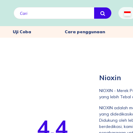
Uji Coba
Cara penggunaan
Nioxin
NIOXIN - Merek P
yang lebih Tebal
NIOXIN adalah m
yang didedikasik
4.4
Didukung oleh le
berdedikasi, ka
penghargaan untu