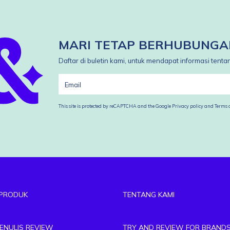
MARI TETAP BERHUBUNGA
Daftar di buletin kami, untuk mendapat informasi tent
This site is protected by reCAPTCHA and the Google
Privacy policy
and
Terms o
PRODUK
TENTANG KAMI
MENULIS REVIEW
TRY AND REVIEW FOR BRAND