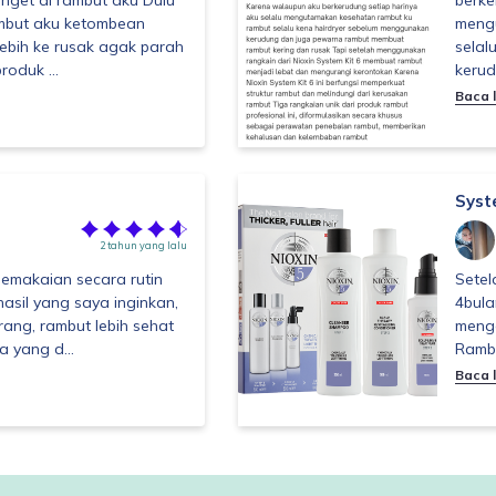
nget di rambut aku Dulu
berke
ambut aku ketombean
meng
lebih ke rusak agak parah
selal
roduk ...
kerud
Baca l
Syst
2 tahun yang lalu
emakaian secara rutin
Setel
sil yang saya inginkan,
4bula
rang, rambut lebih sehat
menga
 yang d...
Rambu
Baca l