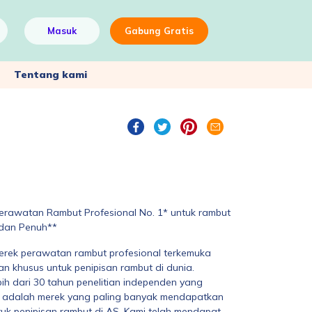
Masuk
Gabung Gratis
Tentang kami
erawatan Rambut Profesional No. 1* untuk rambut
 dan Penuh**
erek perawatan rambut profesional terkemuka
an khusus untuk penipisan rambut di dunia.
bih dari 30 tahun penelitian independen yang
mi adalah merek yang paling banyak mendapatkan
k penipisan rambut di AS. Kami telah mendapat