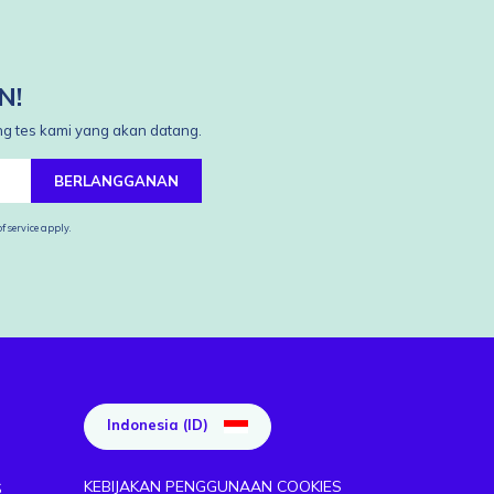
N!
ang tes kami yang akan datang.
BERLANGGANAN
f service
apply.
Indonesia (ID)
KEBIJAKAN PENGGUNAAN COOKIES
S