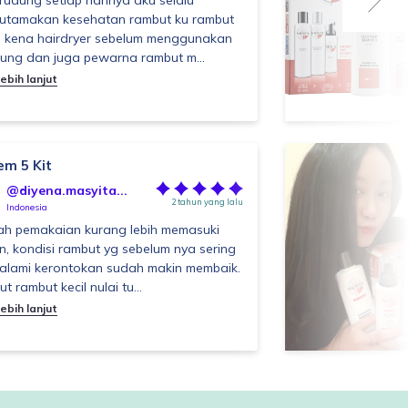
rudung setiap harinya aku selalu
utamakan kesehatan rambut ku rambut
u kena hairdryer sebelum menggunakan
ung dan juga pewarna rambut m...
ebih lanjut
em 5 Kit
@diyena.masyita...
2 tahun yang lalu
Indonesia
ah pemakaian kurang lebih memasuki
n, kondisi rambut yg sebelum nya sering
lami kerontokan sudah makin membaik.
t rambut kecil nulai tu...
ebih lanjut